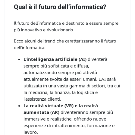
Qual è il futuro dell’informatica?
Il futuro dell’informatica è destinato a essere sempre
più innovativo e rivoluzionario.
Le tecnologie informatiche continueranno a
Ecco alcuni dei trend che caratterizzeranno il futuro
svilupparsi a un ritmo rapido, dando vita a nuove
dell’informatica:
applicazioni e servizi che cambieranno radicalmente il
nostro modo di vivere e lavorare.
L’intelligenza artificiale (AI)
diventerà
sempre più sofisticata e diffusa,
automatizzando sempre più attività
attualmente svolte da esseri umani. L’AI sarà
utilizzata in una vasta gamma di settori, tra cui
la medicina, la finanza, la logistica e
l’assistenza clienti.
La realtà virtuale (VR) e la realtà
aumentata (AR)
diventeranno sempre più
immersive e realistiche, offrendo nuove
esperienze di intrattenimento, formazione e
lavoro.