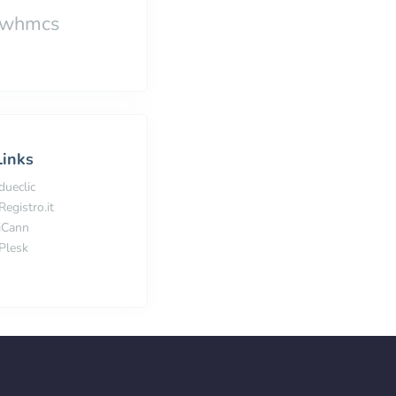
whmcs
Links
dueclic
Registro.it
iCann
Plesk