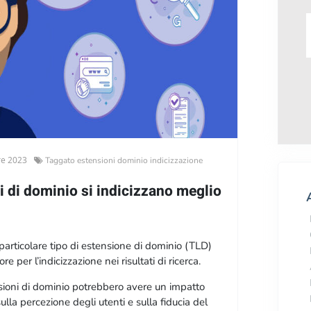
re 2023
Taggato
estensioni dominio indicizzazione
i di dominio si indicizzano meglio
articolare tipo di estensione di dominio (TLD)
 per l’indicizzazione nei risultati di ricerca.
 web di classificarsi su Google dipende da molti
sioni di dominio potrebbero avere un impatto
ità del contenuto, l’ottimizzazione SEO, l’autorità
lla percezione degli utenti e sulla fiducia del
i fattori tecnici e di marketing.