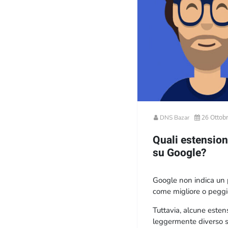
26 Ottob
DNS Bazar
Quali estension
su Google?
Google non indica un p
come migliore o peggiore
La capacità di un sito
Tuttavia, alcune esten
fattori, tra cui la qual
leggermente diverso su
del dominio e molti altr