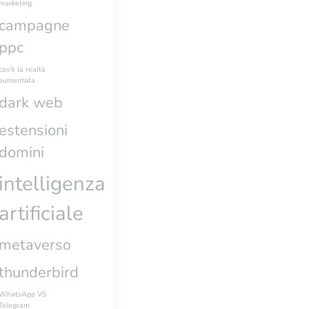
marketing
campagne
ppc
cos'è la realtà
aumentata
dark web
estensioni
domini
intelligenza
artificiale
metaverso
thunderbird
WhatsApp VS
Telegram