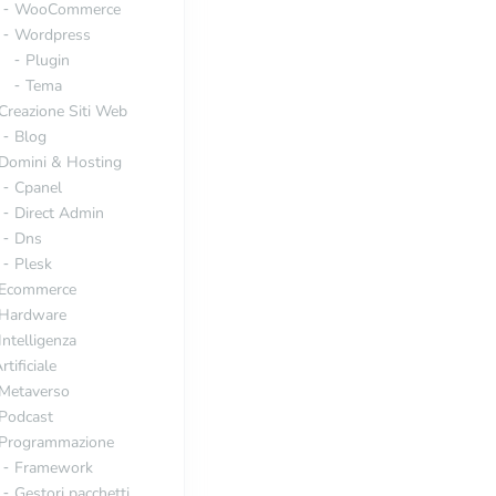
WooCommerce
Wordpress
Plugin
Tema
Creazione Siti Web
Blog
Domini & Hosting
Cpanel
Direct Admin
Dns
Plesk
Ecommerce
Hardware
Intelligenza
rtificiale
Metaverso
Podcast
Programmazione
Framework
Gestori pacchetti