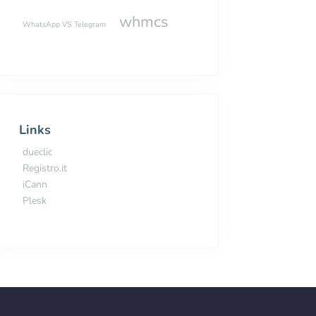
whmcs
WhatsApp VS Telegram
Links
dueclic
Registro.it
iCann
Plesk