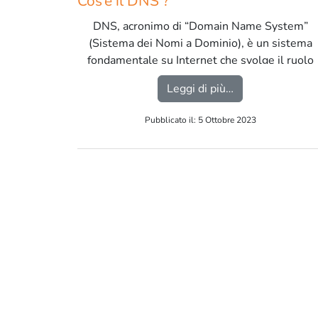
Cos’è il DNS ?
DNS, acronimo di “Domain Name System”
(Sistema dei Nomi a Dominio), è un sistema
fondamentale su Internet che svolge il ruolo
di tradurre gli indirizzi IP in nomi di dominio
from Cos’è il DN
Leggi di più…
leggibili dagli esseri umani e viceversa. […]
Pubblicato il: 5 Ottobre 2023