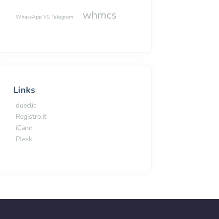
whmcs
WhatsApp VS Telegram
Links
dueclic
Registro.it
iCann
Plesk