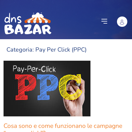
Vai al contenuto
Categoria:
Pay Per Click (PPC)
Cosa sono e come funzionano le campagne