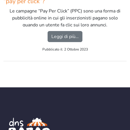
“pay per click”?
Le campagne “Pay Per Click” (PPC) sono una forma di
pubblicità online in cui gli inserzionisti pagano solo
quando un utente fa clic sui loro annunci.
Questo modello pubblicitario è ampiamente utilizzato
from Cosa sono e come f
Leggi di più…
sui motori di ricerca come Google e Bing, nonché su
piattaforme di social media come Facebook e Twitter.
Pubblicato il: 2 Ottobre 2023
[…]