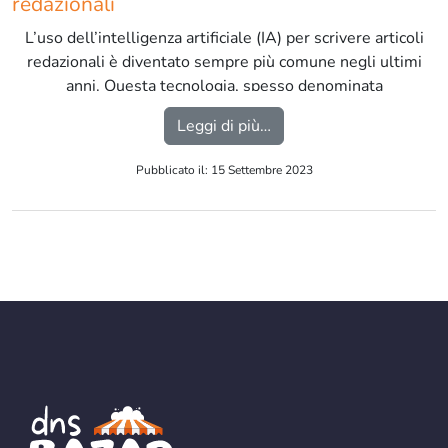
redazionali
L’uso dell’intelligenza artificiale (IA) per scrivere articoli
redazionali è diventato sempre più comune negli ultimi
anni. Questa tecnologia, spesso denominata
“generazione automatica di testo,” può essere utile per
from L’intelligenza artific
Leggi di più…
generare contenuti in modo efficiente e veloce […]
Pubblicato il: 15 Settembre 2023