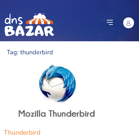
Vai al contenuto
Tag:
thunderbird
Thunderbird