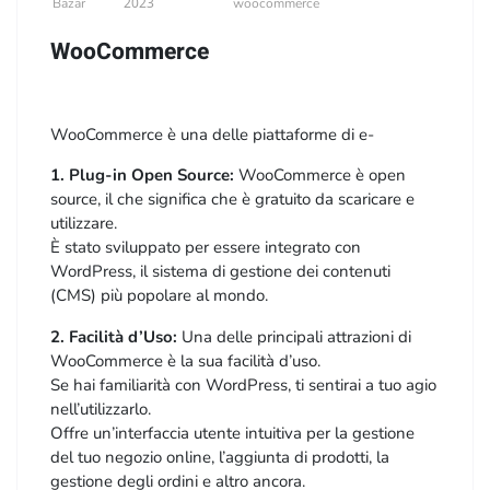
2023
Bazar
woocommerce
WooCommerce
WooCommerce è una delle piattaforme di e-
commerce più popolari al mondo, progettata come un
1. Plug-in Open Source:
WooCommerce è open
plug-in per WordPress.
source, il che significa che è gratuito da scaricare e
utilizzare.
Ecco alcune informazioni chiave su WooCommerce:
È stato sviluppato per essere integrato con
WordPress, il sistema di gestione dei contenuti
(CMS) più popolare al mondo.
2. Facilità d’Uso:
Una delle principali attrazioni di
WooCommerce è la sua facilità d’uso.
Se hai familiarità con WordPress, ti sentirai a tuo agio
nell’utilizzarlo.
Offre un’interfaccia utente intuitiva per la gestione
del tuo negozio online, l’aggiunta di prodotti, la
gestione degli ordini e altro ancora.