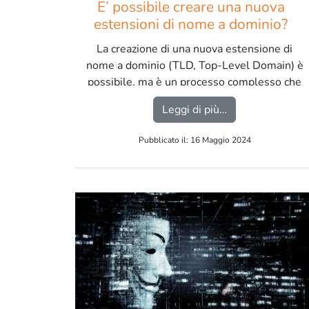
E’ possibile creare una nuova
estensioni di nome a dominio?
La creazione di una nuova estensione di
nome a dominio (TLD, Top-Level Domain) è
possibile, ma è un processo complesso che
coinvolge diverse organizzazioni e
from E’ possibil
Leggi di più…
regolamentazioni. […]
Pubblicato il: 16 Maggio 2024