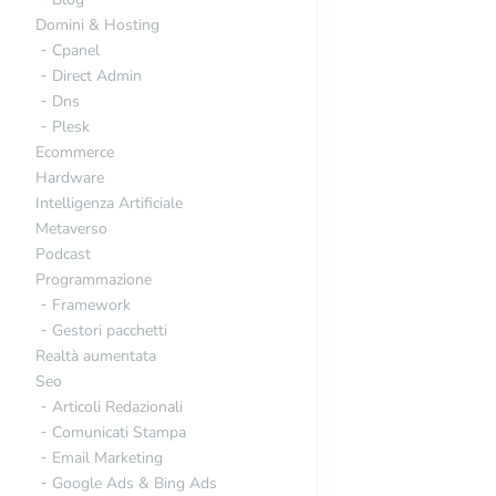
Domini & Hosting
Cpanel
Direct Admin
Dns
Plesk
Ecommerce
Hardware
Intelligenza Artificiale
are soldi grazie a Internet?
Metaverso
Podcast
Programmazione
Framework
Gestori pacchetti
Realtà aumentata
Seo
Articoli Redazionali
Comunicati Stampa
Email Marketing
Google Ads & Bing Ads