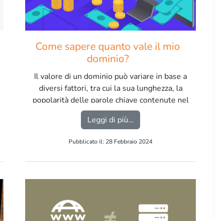
Come sapere quanto vale il mio
dominio?
Il valore di un dominio può variare in base a
diversi fattori, tra cui la sua lunghezza, la
popolarità delle parole chiave contenute nel
dominio, la sua estensione (ad esempio .com,
roxy server e per cosa viene utilizzato?
from Come sapere quanto
Leggi di più…
.net, .it), la presenza di marchi registrati, il
traffico web associato e altri fattori di
Pubblicato il: 28 Febbraio 2024
valutazione del dominio. […]