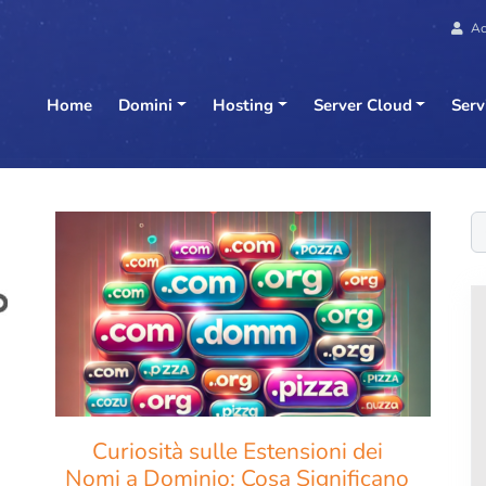
Ac
Home
Domini
Hosting
Server Cloud
Serv
C
Curiosità sulle Estensioni dei
Nomi a Dominio: Cosa Significano