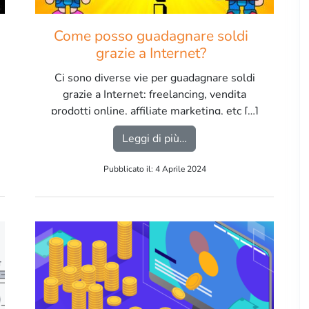
Come posso guadagnare soldi
grazie a Internet?
Ci sono diverse vie per guadagnare soldi
grazie a Internet: freelancing, vendita
prodotti online, affiliate marketing, etc […]
ark Web?
from Come posso guadagn
Leggi di più…
Pubblicato il: 4 Aprile 2024