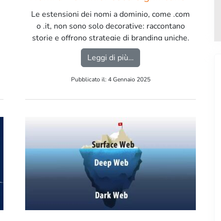
e Quali Scegliere
Le estensioni dei nomi a dominio, come .com
o .it, non sono solo decorative: raccontano
storie e offrono strategie di branding uniche.
Scopri curiosità e usi creativi per scegliere
x: come cambia il rapporto tra siti web e intelligenze artificiali
from Curiosità sulle Est
Leggi di più…
quella più adatta al tuo progetto digitale. […]
Pubblicato il: 4 Gennaio 2025