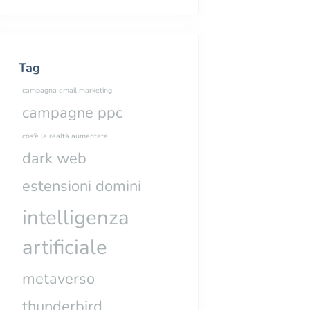
Tag
campagna email marketing
campagne ppc
cos'è la realtà aumentata
dark web
estensioni domini
 tra dominio e hosting?
intelligenza
artificiale
metaverso
thunderbird