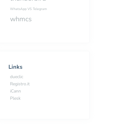
WhatsApp VS Telegram
whmcs
Links
dueclic
Registro.it
iCann
Plesk
pre acceso o “in sospensione” è dannoso?