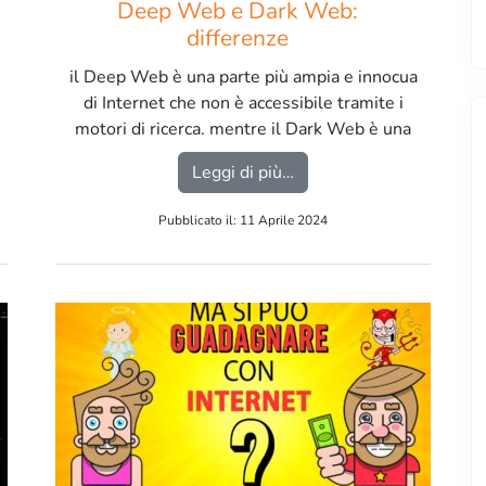
Deep Web e Dark Web:
differenze
il Deep Web è una parte più ampia e innocua
di Internet che non è accessibile tramite i
motori di ricerca, mentre il Dark Web è una
sottosezione più piccola e più oscura del
e creare una nuova estensioni di nome a dominio?
from Deep Web e Dark W
Leggi di più…
Deep Web, associata spesso ad attività
illegali e anonimato estremo. […]
Pubblicato il: 11 Aprile 2024