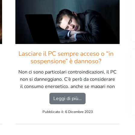
Lasciare il PC sempre acceso o “in
sospensione” è dannoso?
Non ci sono particolari controindicazioni, il PC
non si danneggiano. C’è però da considerare
il consumo energetico, anche se magari non
consuma molto meglio spegnerlo se non si
 possibile registrare un dominio gratuito da minorenne?
from Lasciare il PC sem
Leggi di più…
usa […]
Pubblicato il: 6 Dicembre 2023