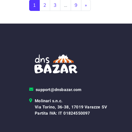
Navigazione degli articol
1
2
3
…
9
»
support@dnsbazar.com
Molinari s.n.c.
Via Torino, 36-38, 17019 Varazze SV
Partita IVA: IT 01824550097