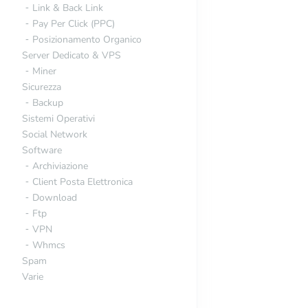
Link & Back Link
Pay Per Click (PPC)
Posizionamento Organico
Server Dedicato & VPS
Miner
Sicurezza
Backup
Sistemi Operativi
Social Network
Software
 vale il mio dominio?
Archiviazione
Client Posta Elettronica
Download
Ftp
VPN
Whmcs
Spam
Varie