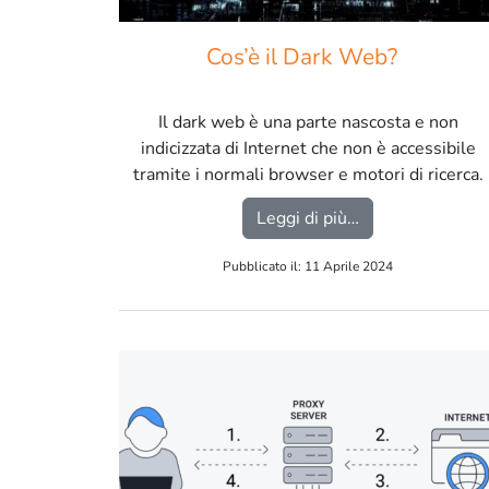
Cos’è il Dark Web?
Il dark web è una parte nascosta e non
indicizzata di Internet che non è accessibile
tramite i normali browser e motori di ricerca.
È costituito da reti private e anonime, come
from Cos’è il D
Leggi di più…
ad esempio Tor (The Onion Router), che
consentono agli utenti di navigare in modo
Pubblicato il: 11 Aprile 2024
anonimo e comunicare in modo crittografato.
[…]