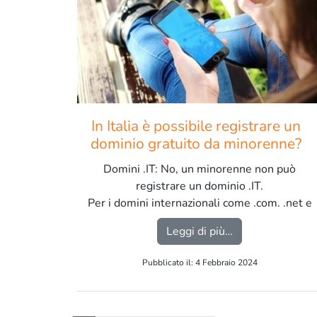
In Italia è possibile registrare un
dominio gratuito da minorenne?
Domini .IT: No, un minorenne non può
registrare un dominio .IT.
Per i domini internazionali come .com, .net e
.org, non esiste alcuna limitazione
from In Italia è
Leggi di più…
riguardante l’età del registrante. […]
Pubblicato il: 4 Febbraio 2024