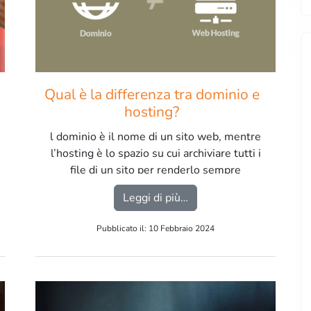
Qual è la differenza tra dominio e
hosting?
l dominio è il nome di un sito web, mentre
l’hosting è lo spazio su cui archiviare tutti i
file di un sito per renderlo sempre
raggiungibile dagli utenti. […]
iglior metodo di backup del PC ?
from Qual è la differenza
Leggi di più…
Pubblicato il: 10 Febbraio 2024