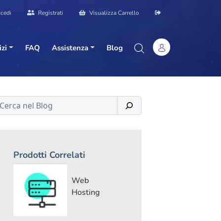
cedi
Registrati
Visualizza Carrello
izi
FAQ
Assistenza
Blog
erca
Prodotti Correlati
Web
Hosting