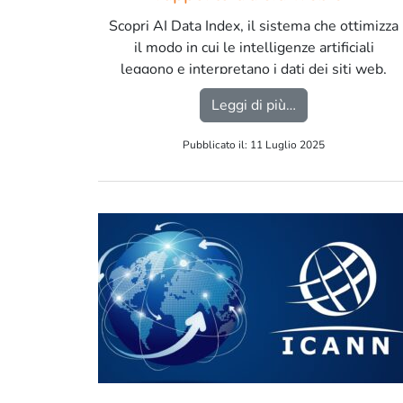
intelligenze artificiali
Scopri AI Data Index, il sistema che ottimizza
il modo in cui le intelligenze artificiali
leggono e interpretano i dati dei siti web,
migliorando la visibilità online e l’efficacia dei
from AI Data Inde
Leggi di più…
tuoi contenuti. […]
Pubblicato il: 11 Luglio 2025