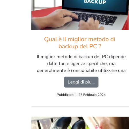
Qual è il miglior metodo di
backup del PC ?
Il miglior metodo di backup del PC dipende
dalle tue esigenze specifiche, ma
generalmente è consigliabile utilizzare una
combinazione di più strategie per garantire
from Qual è il m
Leggi di più…
una maggiore sicurezza dei dati. […]
Pubblicato il: 27 Febbraio 2024