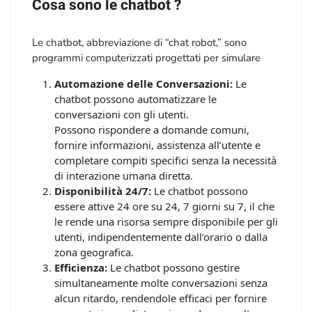
Cosa sono le chatbot ?
Le chatbot, abbreviazione di “chat robot,” sono
programmi computerizzati progettati per simulare
conversazioni umane attraverso chat o messaggistica
Automazione delle Conversazioni:
Le
istantanea, sia su siti web, app di messaggistica,
chatbot possono automatizzare le
piattaforme social media o altre interfacce.
conversazioni con gli utenti.
Le chatbot sono un tipo di intelligenza artificiale (IA)
Possono rispondere a domande comuni,
e possono essere utilizzate in una varietà di contesti e
fornire informazioni, assistenza all’utente e
settori.
completare compiti specifici senza la necessità
Ecco alcune delle loro caratteristiche principali:
di interazione umana diretta.
Disponibilità 24/7:
Le chatbot possono
essere attive 24 ore su 24, 7 giorni su 7, il che
le rende una risorsa sempre disponibile per gli
utenti, indipendentemente dall’orario o dalla
zona geografica.
Efficienza:
Le chatbot possono gestire
simultaneamente molte conversazioni senza
alcun ritardo, rendendole efficaci per fornire