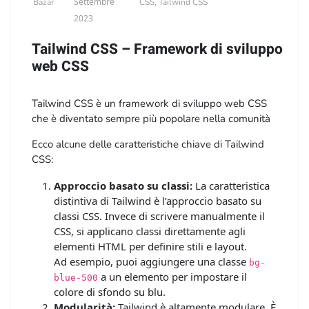
Settembre
,
Bazar
CSS
Tailwind CSS
2023
Tailwind CSS – Framework di sviluppo
web CSS
Tailwind CSS è un framework di sviluppo web CSS
che è diventato sempre più popolare nella comunità
degli sviluppatori web.
Ecco alcune delle caratteristiche chiave di Tailwind
È noto per la sua approccio basato su classi per la
CSS:
progettazione e la creazione di interfacce utente.
Approccio basato su classi:
La caratteristica
distintiva di Tailwind è l’approccio basato su
classi CSS. Invece di scrivere manualmente il
CSS, si applicano classi direttamente agli
elementi HTML per definire stili e layout.
Ad esempio, puoi aggiungere una classe
bg-
a un elemento per impostare il
blue-500
colore di sfondo su blu.
Modularità:
Tailwind è altamente modulare. È