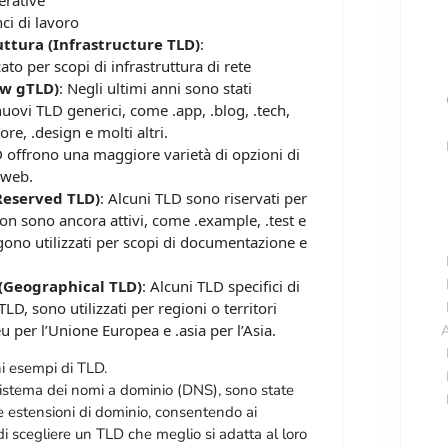
erative
ci di lavoro
uttura (Infrastructure TLD)
:
zato per scopi di infrastruttura di rete
ew gTLD)
: Negli ultimi anni sono stati
nuovi TLD generici, come .app, .blog, .tech,
tore, .design e molti altri.
 offrono una maggiore varietà di opzioni di
 web.
Reserved TLD)
: Alcuni TLD sono riservati per
on sono ancora attivi, come .example, .test e
gono utilizzati per scopi di documentazione e
 (Geographical TLD)
: Alcuni TLD specifici di
TLD, sono utilizzati per regioni o territori
eu per l’Unione Europea e .asia per l’Asia.
A
i esempi di TLD.
sistema dei nomi a dominio (DNS), sono state
e estensioni di dominio, consentendo ai
 di scegliere un TLD che meglio si adatta al loro