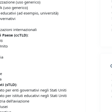
izzazione (uso generico)
k (uso generico)
ti educativi (ad esempio, università)
overnativi
zzazioni internazionali
i Paese (ccTLD)
:
ti
Unito
ia
ne
a
ti (sTLD)
:
ato per enti governativi negli Stati Uniti
to per istituti educativi negli Stati Uniti
tria dell’aviazione
usei