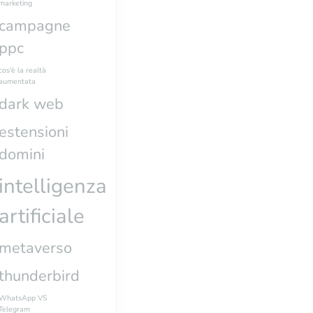
marketing
campagne
ppc
cos'è la realtà
aumentata
dark web
estensioni
domini
intelligenza
artificiale
metaverso
thunderbird
WhatsApp VS
Telegram