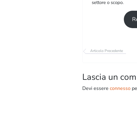
settore o scopo.
R
Articolo Precedente
Lascia un co
Devi essere
connesso
pe