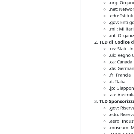
.org: Organ
.net: Networ
.edu: Istitu
.gov: Enti g
.mil: Militari
.int: Organi
TLD di Codice d
.us: Stati Uni
.uk: Regno 
.ca: Canada
.de: German
.fr: Francia
.it: Italia
.jp: Giappo
.au: Australi
TLD Sponsorizza
.gov: Riserv
.edu: Riserva
.aero: Indus
.museum: M