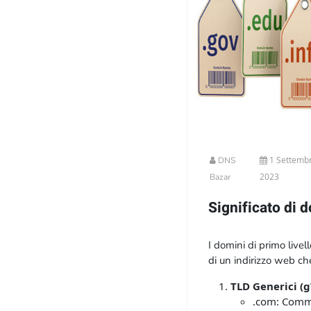
1 Settemb
DNS
2023
Bazar
Significato di 
I domini di primo livel
di un indirizzo web ch
Esistono diversi tipi d
TLD Generici (
Ecco alcuni esempi di
.com: Comme