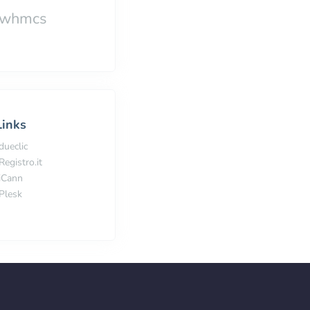
whmcs
Links
dueclic
Registro.it
iCann
Plesk