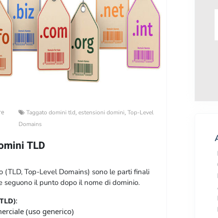
re
,
,
Taggato
domini tld
estensioni domini
Top-Level
Domains
domini TLD
lo (TLD, Top-Level Domains) sono le parti finali
e seguono il punto dopo il nome di dominio.
i TLD, ciascuno con uno scopo specifico.
gTLD)
:
 TLD:
rciale (uso generico)