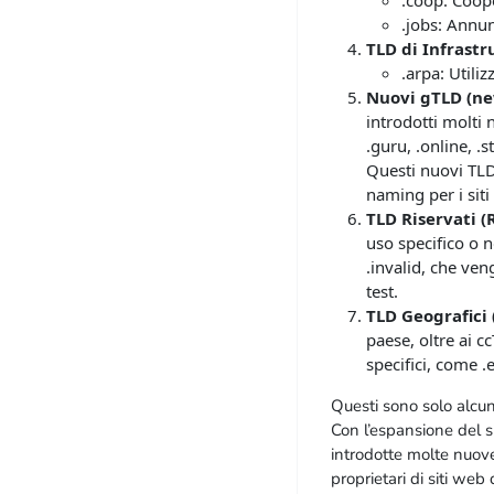
.coop: Coop
.jobs: Annun
TLD di Infrastr
.arpa: Utiliz
Nuovi gTLD (n
introdotti molti 
.guru, .online, .s
Questi nuovi TLD
naming per i siti
TLD Riservati (
uso specifico o n
.invalid, che ven
test.
TLD Geografici
paese, oltre ai cc
specifici, come .
Questi sono solo alcun
Con l’espansione del 
introdotte molte nuov
proprietari di siti web