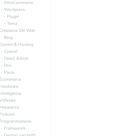
WooCommerce
Wordpress
Plugin
Tema
Creazione Siti Web
Blog
Domini & Hosting
Cpanel
Direct Admin
Dns
Plesk
Ecommerce
Hardware
Intelligenza
rtificiale
Metaverso
Podcast
Programmazione
Framework
Gestori pacchetti