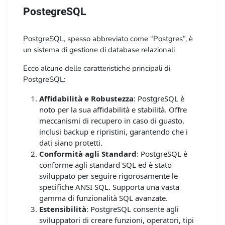
PostegreSQL
PostgreSQL, spesso abbreviato come “Postgres”, è
un sistema di gestione di database relazionali
(RDBMS) open source. Si tratta di un potente sistema
Ecco alcune delle caratteristiche principali di
di gestione dei dati che offre funzionalità avanzate
PostgreSQL:
per la gestione, l’archiviazione e l’elaborazione dei
dati in modo strutturato.
Affidabilità e Robustezza
: PostgreSQL è
PostgreSQL è noto per la sua affidabilità, scalabilità e
noto per la sua affidabilità e stabilità. Offre
conformità agli standard SQL.
meccanismi di recupero in caso di guasto,
inclusi backup e ripristini, garantendo che i
dati siano protetti.
Conformità agli Standard
: PostgreSQL è
conforme agli standard SQL ed è stato
sviluppato per seguire rigorosamente le
specifiche ANSI SQL. Supporta una vasta
gamma di funzionalità SQL avanzate.
Estensibilità
: PostgreSQL consente agli
sviluppatori di creare funzioni, operatori, tipi