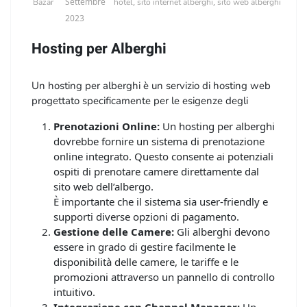
Settembre
,
,
Bazar
hotel
sito internet alberghi
sito web alberghi
2023
Hosting per Alberghi
Un hosting per alberghi è un servizio di hosting web
progettato specificamente per le esigenze degli
alberghi e delle strutture ricettive.
Prenotazioni Online:
Un hosting per alberghi
Questi servizi di hosting offrono funzionalità e risorse
dovrebbe fornire un sistema di prenotazione
specializzate per aiutare gli alberghi a creare e gestire
online integrato. Questo consente ai potenziali
il loro sito web e le prenotazioni online.
ospiti di prenotare camere direttamente dal
sito web dell’albergo.
Ecco alcune delle caratteristiche importanti di un
È importante che il sistema sia user-friendly e
hosting per alberghi:
supporti diverse opzioni di pagamento.
Gestione delle Camere:
Gli alberghi devono
essere in grado di gestire facilmente le
disponibilità delle camere, le tariffe e le
promozioni attraverso un pannello di controllo
intuitivo.
Integrazione con Channel Manager:
Un