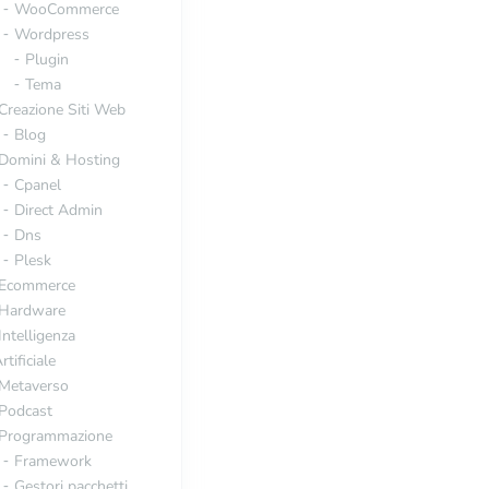
WooCommerce
Wordpress
Plugin
Tema
Creazione Siti Web
Blog
Domini & Hosting
Cpanel
Direct Admin
Dns
Plesk
Ecommerce
Hardware
Intelligenza
rtificiale
Metaverso
Podcast
Programmazione
Framework
Gestori pacchetti