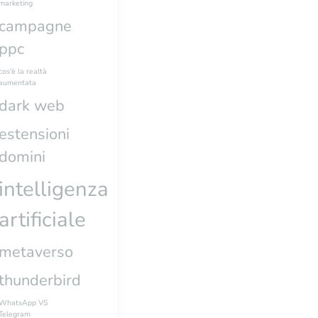
marketing
campagne
ppc
cos'è la realtà
aumentata
dark web
estensioni
domini
intelligenza
artificiale
metaverso
thunderbird
WhatsApp VS
Telegram