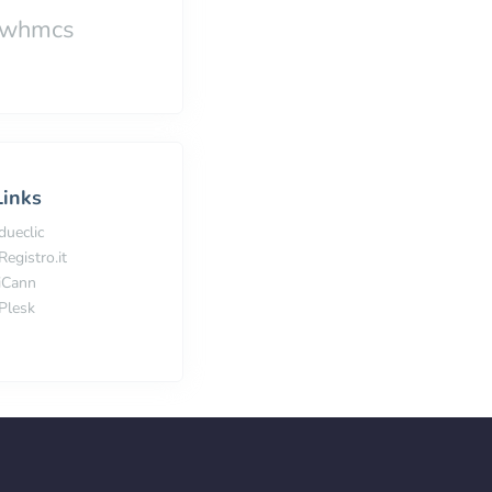
whmcs
Links
dueclic
Registro.it
iCann
Plesk