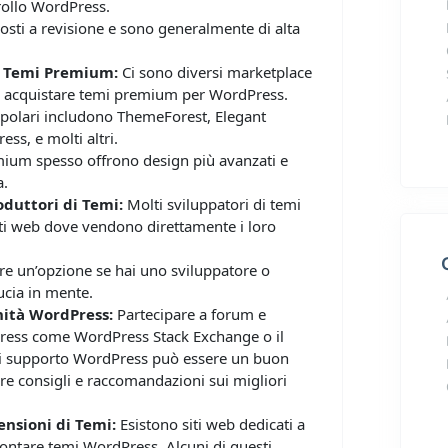
rollo WordPress.
osti a revisione e sono generalmente di alta
i Temi Premium:
Ci sono diversi marketplace
i acquistare temi premium per WordPress.
opolari includono ThemeForest, Elegant
ss, e molti altri.
ium spesso offrono design più avanzati e
a.
oduttori di Temi:
Molti sviluppatori di temi
iti web dove vendono direttamente i loro
e un’opzione se hai uno sviluppatore o
ucia in mente.
ità WordPress:
Partecipare a forum e
ess come WordPress Stack Exchange o il
di supporto WordPress può essere un buon
e consigli e raccomandazioni sui migliori
ensioni di Temi:
Esistono siti web dedicati a
rontare temi WordPress. Alcuni di questi