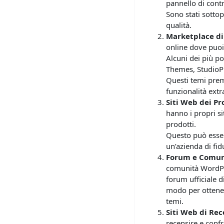
pannello di cont
Sono stati sottop
qualità.
Marketplace d
online dove puo
Alcuni dei più p
Themes, StudioPre
Questi temi prem
funzionalità extr
Siti Web dei Pr
hanno i propri s
prodotti.
Questo può esser
un’azienda di fid
Forum e Comun
comunità WordPr
forum ufficiale 
modo per ottener
temi.
Siti Web di Rec
recensire e conf