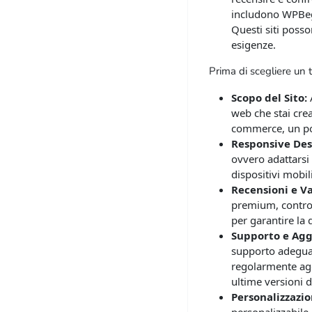
includono WPBegi
Questi siti posso
esigenze.
Prima di scegliere un t
Scopo del Sito:
A
web che stai crean
commerce, un por
Responsive Des
ovvero adattarsi
dispositivi mobili
Recensioni e Va
premium, controll
per garantire la 
Supporto e Agg
supporto adeguat
regolarmente agg
ultime versioni 
Personalizzazio