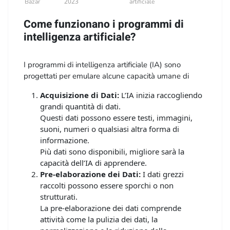
2023
Bazar
artificiale
Come funzionano i programmi di
intelligenza artificiale?
I programmi di intelligenza artificiale (IA) sono
progettati per emulare alcune capacità umane di
apprendimento e ragionamento, consentendo loro di
Acquisizione di Dati:
L’IA inizia raccogliendo
compiere compiti specifici in modo intelligente.
grandi quantità di dati.
Ecco come funzionano generalmente:
Questi dati possono essere testi, immagini,
suoni, numeri o qualsiasi altra forma di
informazione.
Più dati sono disponibili, migliore sarà la
capacità dell’IA di apprendere.
Pre-elaborazione dei Dati:
I dati grezzi
raccolti possono essere sporchi o non
strutturati.
La pre-elaborazione dei dati comprende
attività come la pulizia dei dati, la