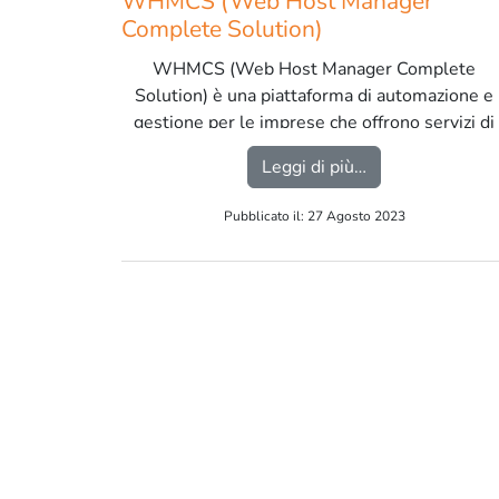
WHMCS (Web Host Manager
Complete Solution)
WHMCS (Web Host Manager Complete
Solution) è una piattaforma di automazione e
gestione per le imprese che offrono servizi di
hosting web, registrazione di domini e altri
from WHMCS (We
Leggi di più…
servizi correlati. […]
Pubblicato il: 27 Agosto 2023