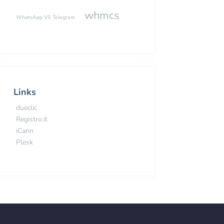
whmcs
WhatsApp VS Telegram
Links
dueclic
Registro.it
iCann
Plesk