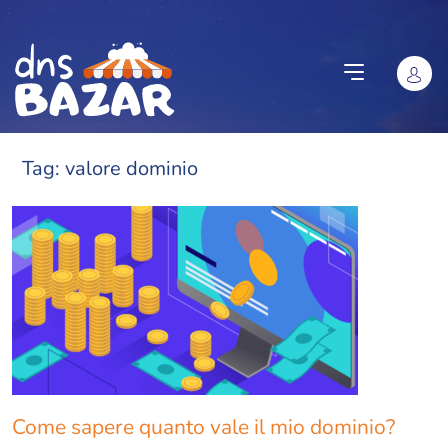
Vai al contenuto
Tag:
valore dominio
Come sapere quanto vale il mio dominio?