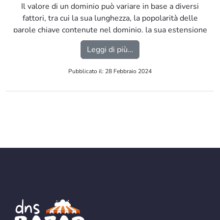
Il valore di un dominio può variare in base a diversi
fattori, tra cui la sua lunghezza, la popolarità delle
parole chiave contenute nel dominio, la sua estensione
(ad esempio .com, .net, .it), la presenza di marchi
from Come sapere quanto
Leggi di più…
registrati, il traffico web associato e altri fattori di
valutazione del dominio. […]
Pubblicato il: 28 Febbraio 2024