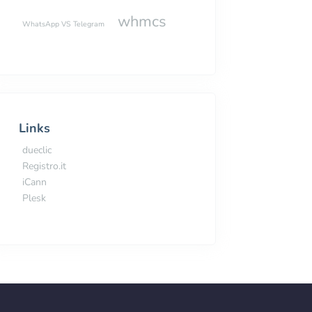
whmcs
WhatsApp VS Telegram
Links
dueclic
Registro.it
iCann
Plesk