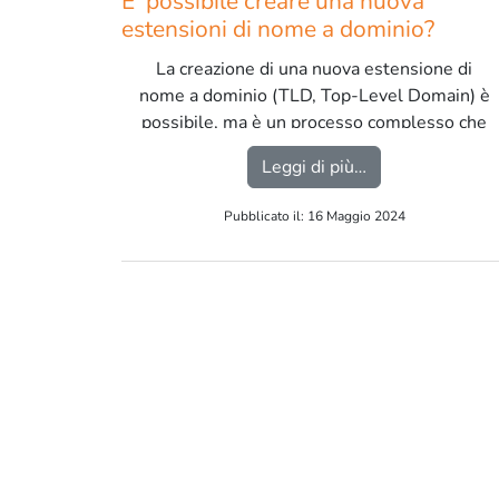
E’ possibile creare una nuova
estensioni di nome a dominio?
La creazione di una nuova estensione di
nome a dominio (TLD, Top-Level Domain) è
possibile, ma è un processo complesso che
coinvolge diverse organizzazioni e
from E’ possibil
Leggi di più…
regolamentazioni. […]
Pubblicato il: 16 Maggio 2024