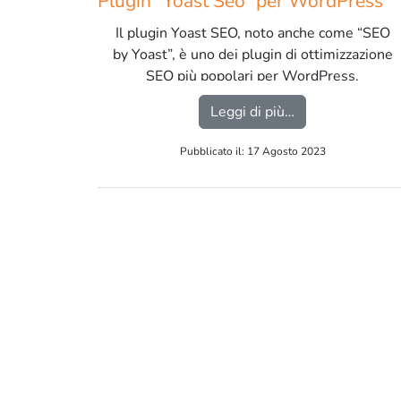
Plugin “Yoast Seo” per WordPress
Il plugin Yoast SEO, noto anche come “SEO
by Yoast”, è uno dei plugin di ottimizzazione
SEO più popolari per WordPress.
Esso offre una serie di funzionalità per
from Plugin “Yo
Leggi di più…
migliorare il posizionamento organico del tuo
sito nei motori di ricerca.
Pubblicato il: 17 Agosto 2023
Ecco una panoramica delle recensioni
generali sul plugin: […]