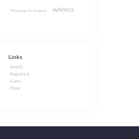
whmcs
WhatsApp VS Telegram
Links
dueclic
Registro.it
iCann
Plesk