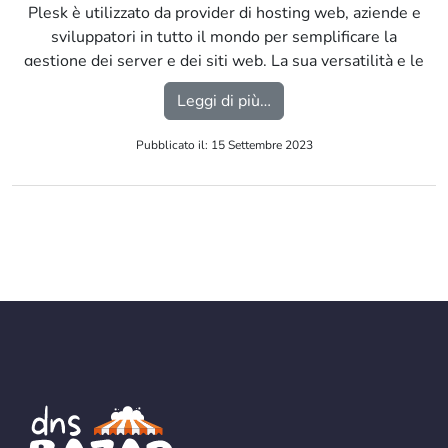
Plesk è utilizzato da provider di hosting web, aziende e
sviluppatori in tutto il mondo per semplificare la
gestione dei server e dei siti web. La sua versatilità e le
numerose funzionalità lo rendono una scelta popolare
from Gestisci i tuoi domi
Leggi di più…
per coloro che desiderano un pannello di controllo
completo per il loro ambiente di hosting web. […]
Pubblicato il: 15 Settembre 2023