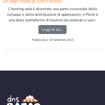
un’app Node.js con Facilità
L’hosting web è diventato una parte essenziale dello
sviluppo e della distribuzione di applicazioni, e Plesk è
una delle piattaforme di hosting più popolari e user-
friendly disponibili. Se sei un developer che lavora con
from Node.js App su Ples
Leggi di più…
Node.js, avrai la possibilità di creare e gestire
facilmente un’app Node.js su Plesk. In questo articolo,
Pubblicato il: 25 Settembre 2023
esploreremo i passaggi necessari per […]