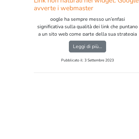
Link non naturali nei widget: Google
avverte i webmaster
oogle ha sempre messo un’enfasi
significativa sulla qualità dei link che puntano
a un sito web come parte della sua strategia
di valutazione dei siti web per il
from Link non na
Leggi di più…
posizionamento nei risultati di ricerca.
Link “non naturali” o link che sembrano
Pubblicato il: 3 Settembre 2023
essere stati manipolati in qualche modo
possono avere un impatto negativo sul
posizionamento organico di un sito web e
possono persino portare a sanzioni da parte
di Google. […]