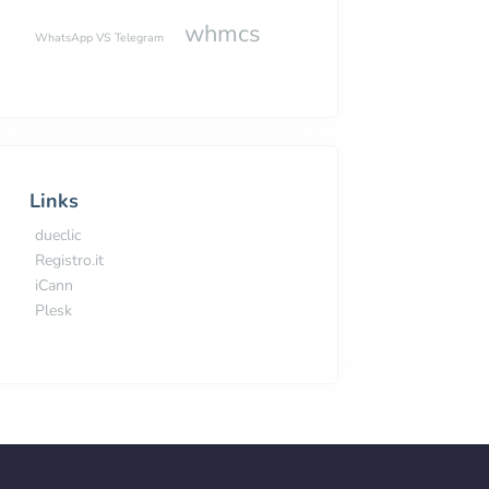
whmcs
WhatsApp VS Telegram
Links
dueclic
Registro.it
iCann
Plesk