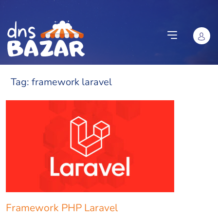
Vai al contenuto
Tag:
framework laravel
Framework PHP Laravel