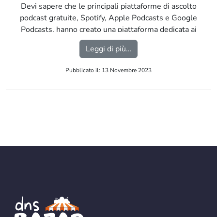
Devi sapere che le principali piattaforme di ascolto
podcast gratuite, Spotify, Apple Podcasts e Google
Podcasts, hanno creato una piattaforma dedicata ai
podcasters per poter distribuire correttamente il
from Dove trasmettere il
Leggi di più…
proprio podcast […]
Pubblicato il: 13 Novembre 2023