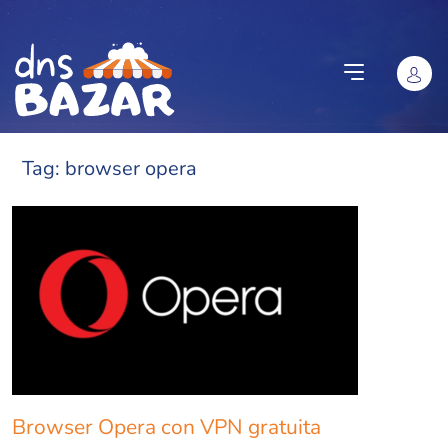
Vai al contenuto
Tag:
browser opera
Browser Opera con VPN gratuita