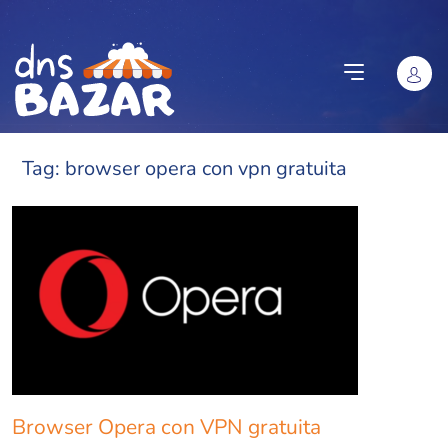
Vai al contenuto
Tag:
browser opera con vpn gratuita
Browser Opera con VPN gratuita