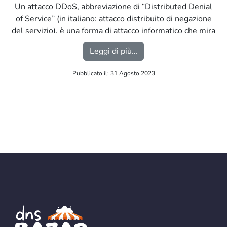
Un attacco DDoS, abbreviazione di “Distributed Denial
of Service” (in italiano: attacco distribuito di negazione
del servizio), è una forma di attacco informatico che mira
a rendere un servizio online o un sito web inaccessibile
from Cosa sono gli atta
Leggi di più…
agli utenti legittimi sovraccaricando il sistema con un
enorme volume di traffico artificiale. […]
Pubblicato il: 31 Agosto 2023