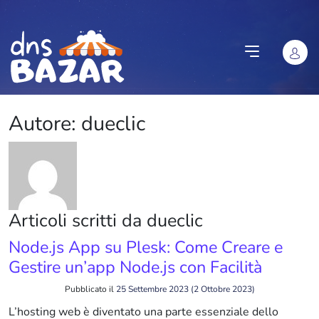
Vai al contenuto
Autore:
dueclic
Articoli scritti da dueclic
Node.js App su Plesk: Come Creare e
Gestire un’app Node.js con Facilità
Pubblicato il
25 Settembre 2023
(2 Ottobre 2023)
L’hosting web è diventato una parte essenziale dello