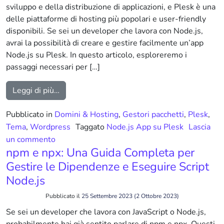
sviluppo e della distribuzione di applicazioni, e Plesk è una
delle piattaforme di hosting più popolari e user-friendly
disponibili. Se sei un developer che lavora con Node.js,
avrai la possibilità di creare e gestire facilmente un’app
Node.js su Plesk. In questo articolo, esploreremo i
passaggi necessari per […]
from Node.js App su Plesk: Come Creare e Ges
Leggi di più…
Pubblicato in
Domini & Hosting
,
Gestori pacchetti
,
Plesk
,
Tema
,
Wordpress
Taggato
Node.js App su Plesk
Lascia
su Node.js App su Plesk: Come Creare e Gestir
un commento
npm e npx: Una Guida Completa per
Gestire le Dipendenze e Eseguire Script
Node.js
Pubblicato il
25 Settembre 2023
(2 Ottobre 2023)
Se sei un developer che lavora con JavaScript o Node.js,