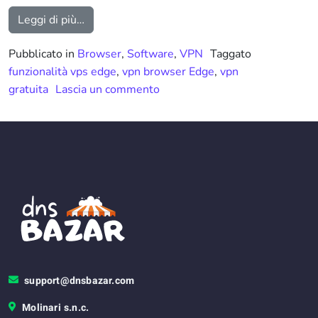
from La funzionalità VPN gratuita nel browser
Leggi di più…
Pubblicato in
Browser
,
Software
,
VPN
Taggato
funzionalità vps edge
,
vpn browser Edge
,
vpn
su La funzionalità VPN gratuit
gratuita
Lascia un commento
support@dnsbazar.com
Molinari s.n.c.