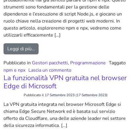
probabilmente hai già sentito parlare di npm e npx. Questi
strumenti sono fondamentali per la gestione delle
dipendenze e l’esecuzione di script Node.js, e giocano un
ruolo chiave nella creazione di progetti web moderni. In
questo articolo, esploreremo npm e npx, vedremo come
utilizzarli efficacemente […]
from npm e npx: Una Guida Completa per Gest
Leggi di più…
Pubblicato in
Gestori pacchetti
,
Programmazione
Taggato
su npm e npx: Una Guida Com
npm e npx
Lascia un commento
La funzionalità VPN gratuita nel browser
Edge di Microsoft
Pubblicato il
17 Settembre 2023
(17 Settembre 2023)
La VPN gratuita integrata nel browser Microsoft Edge si
chiama Edge Secure Network ed è basata sul servizio
offerto da Cloudflare, una delle aziende leader nel settore
della sicurezza informatica. […]